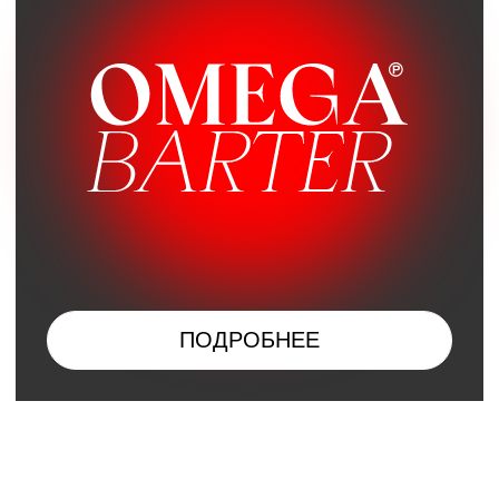
МЫ СТРЕМИТЕЛЬНО
РАЗВИВАЕМСЯ И
ВСЕГДА В ПОИСКЕ
НОВЫХ ЛЮДЕЙ
Мы ищем людей, которые помимо своих
профессиональных компетенций будут близки нам
по духу, внимательные, ответственные, командные
игроки, но в то же время —самостоятельные,
умеющие найти все необходимые ресурсы для
реализации задачи, с классным чувством юмора,
проактивным подходом и горящими глазами.