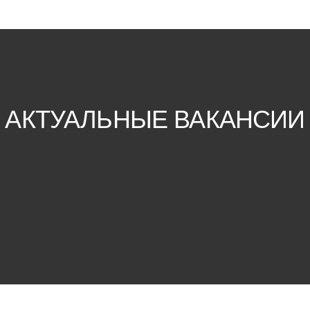
Нажимая на кнопку «Отправить», я cоглашаюсь с
политикой конфиденциальности
ООО «СИКС»
ИНН/КПП - 7707431332/771401001,
ОГРН -1197746386551,
Банк АО «АЛЬФА-БАНК»,
Расчетный счет 407702810802620004252,
Кор. счет -301101810200000000593,
БИК -44525593
ООО «ОМЕГА РИТЕЙЛ»
ОГРН - 5157746177617,
ИНН - 7726364360,
Расчетный счет 40702810202620002223,
АО “АЛЬФА-БАНК”,
кор.счет 30101810200000000593,
БИК - 044525593
Политика конфиденциальности
© Все права защищены, 2022
Разработка сайта